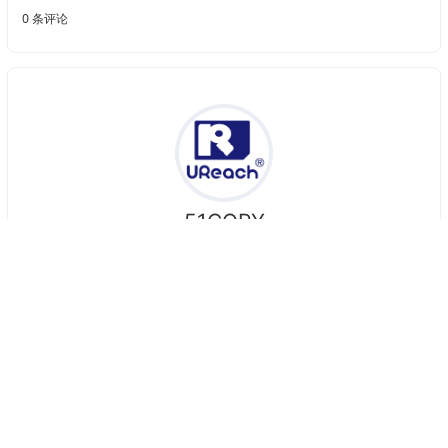
51COPY
中国·北京-工欲善其事,必先利其器
文章
标签
访问
58
69
1.56w
公告