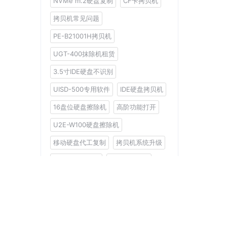
NVMe m.2硬盘复制
CF卡拷贝机
拷贝机常见问题
PE-B21001H拷贝机
UGT-400抹除机租赁
3.5寸IDE硬盘不识别
UISD-500专用软件
IDE硬盘拷贝机
16盘位硬盘擦除机
高阶功能打开
U2E-W100硬盘擦除机
移动硬盘代工复制
拷贝机系统升级
工控系统备份机
XP13S拷贝机
分类
限时优惠
2