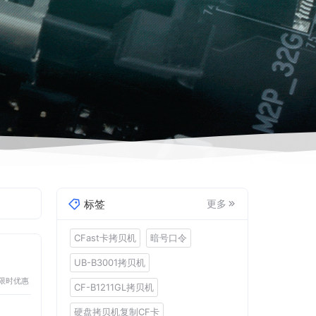
标签
更多
CFast卡拷贝机
暗号口令
】
UB-B3001拷贝机
限时优惠
CF-B1211GL拷贝机
硬盘拷贝机复制CF卡