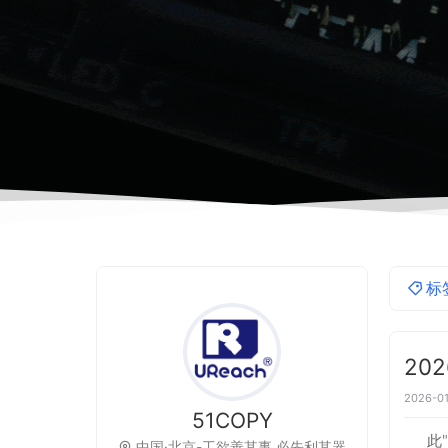
标
20
2026-01
51COPY
此
中国·北京-工欲善其事,必先利其器