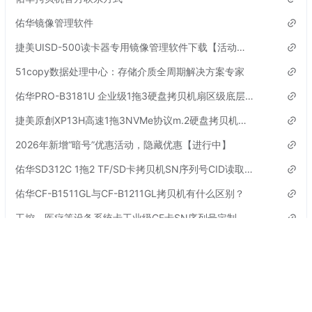
佑华镜像管理软件
捷美UISD-500读卡器专用镜像管理软件下载【活动已结束】
51copy数据处理中心：存储介质全周期解决方案专家
佑华PRO-B3181U 企业级1拖3硬盘拷贝机扇区级底层对拷机参数
捷美原創XP13H高速1拖3NVMe协议m.2硬盘拷贝机参数
2026年新增“暗号”优惠活动，隐藏优惠【进行中】
佑华SD312C 1拖2 TF/SD卡拷贝机SN序列号CID读取机介绍
佑华CF-B1511GL与CF-B1211GL拷贝机有什么区别？
工控、医疗等设备系统卡工业级CF卡SN序列号定制
标签
更多
CFast卡拷贝机
暗号口令
UB-B3001拷贝机