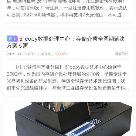
供“电脑特征码”及“订单号”给客服即可，此注册密钥有效期1
年，可使用50次！ 请注意，一旦注册使用该软件，表示您认
可捷美UISD-500读卡器，将不再支持7天无理由，不可退
换。若您自己有镜像或者克隆软件，请使用自有软件，那么
请忽略此软件！ 点击
51copy数据处理中心：存储介质全周期解决
置顶
方案专家
博客简介
2025-03-09 19:05
574
109.4℃
【中心背景与产业升级】 51copy数据技术中心始创于
2002年，作为国内存储介质处理领域的先驱者，早期专注于
光盘拷贝设备的研发制造。伴随全球存储技术迭代浪潮，我
们率先完成战略转型，与台湾工业级存储设备制造商佑华科
技达成深度技术合作，构建起覆盖全存储介质的智能制造体
系，持续为数字化转型中的企业提供专