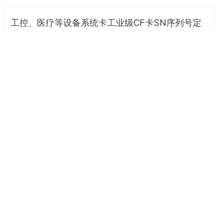
工控、医疗等设备系统卡工业级CF卡SN序列号定
制
解决方案
2025-06-06 15:17
466
76.6℃
针对具有防盗拷加密的工业数控设备、医疗设备、半导体
设备、打印设备、导航设备、物联网设备等系统CF卡，在使
用底层对拷后，都无法启动时，基本上都是采用了绑定CF卡
本身的SN序列号，例如西门子、贝加莱等设备，遇到这种CF
卡系统备份，最经济解决的办法就是定制卡【即定制一张SN
序列号一样的CF卡】。 定制流程
下一页