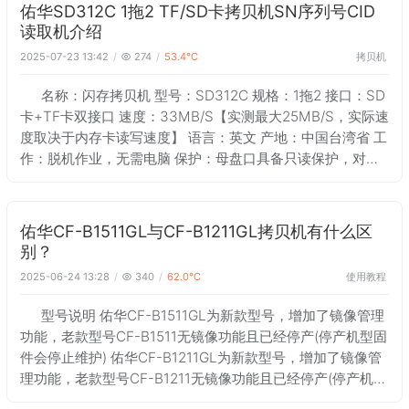
佑华SD312C 1拖2 TF/SD卡拷贝机SN序列号CID
读取机介绍
拷贝机
2025-07-23 13:42
274
53.4℃
名称：闪存拷贝机 型号：SD312C 规格：1拖2 接口：SD
卡+TF卡双接口 速度：33MB/S【实测最大25MB/S，实际速
度取决于内存卡读写速度】 语言：英文 产地：中国台湾省 工
作：脱机作业，无需电脑 保护：母盘口具备只读保护，对拷
时不伤母盘【正品行货具备】 原理：采用bit by bit模
佑华CF-B1511GL与CF-B1211GL拷贝机有什么区
别？
使用教程
2025-06-24 13:28
340
62.0℃
型号说明 佑华CF-B1511GL为新款型号，增加了镜像管理
功能，老款型号CF-B1511无镜像功能且已经停产(停产机型固
件会停止维护) 佑华CF-B1211GL为新款型号，增加了镜像管
理功能，老款型号CF-B1211无镜像功能且已经停产(停产机型
固件会停止维护) 外观 佑华CF-B1511GL拷贝