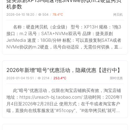
机参数
拷贝机
2026-04-10 18:20
504
78.4℃
名称：硬盘拷贝机（企业级） 型号：XP13H 规格：1拖3
接口：m.2 讯号：SATA+NVMe双讯号 品牌：捷美原創
JetMedia 速度：18GB/分钟 标配：可以直接复制SATA或者
NVMe协议的m.2硬盘，讯号自动适应，无需任何切换，直接
对拷 工作原理：扇区级逐位底层对拷 系统架构：FPG
2026年新增“暗号”优惠活动，隐藏优惠【进行中】
限时优惠
2026-01-04 15:51
2214
253.4℃
此"暗号"优惠活动，仅限在淘宝店铺购买有效，淘宝店铺
地址：https://ureach-bj.taobao.com/ 活动时间：2026年1
月4日至2026年2月28日止 使用方式：在千牛或者淘宝客户
端，直接向在线客服发送"#51copy"、“#佑华拷贝机”就可以
直接领取优惠券，注意关键字前面必须加