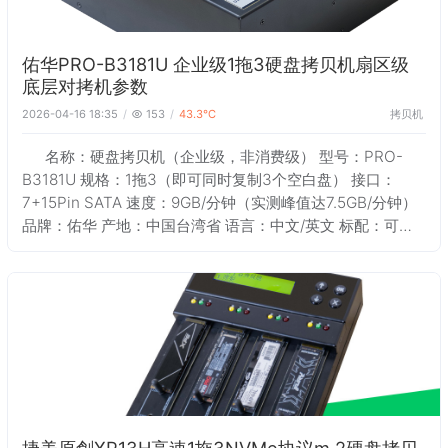
佑华PRO-B3181U 企业级1拖3硬盘拷贝机扇区级
底层对拷机参数
拷贝机
2026-04-16 18:35
153
43.3℃
名称：硬盘拷贝机（企业级，非消费级） 型号：PRO-
B3181U 规格：1拖3（即可同时复制3个空白盘） 接口：
7+15Pin SATA 速度：9GB/分钟（实测峰值达7.5GB/分钟）
品牌：佑华 产地：中国台湾省 语言：中文/英文 标配：可直
接复制SATA接口的固态硬盘和机械硬盘 扩展：加购专用
捷美原創XP13H高速1拖3NVMe协议m.2硬盘拷贝