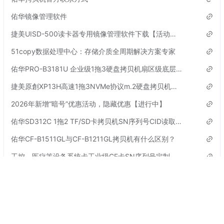
佑华镜像管理软件
捷美UISD-500读卡器专用镜像管理软件下载【活动已结束】
51copy数据处理中心：存储介质全周期解决方案专家
佑华PRO-B3181U 企业级1拖3硬盘拷贝机扇区级底层对拷机参数
捷美原創XP13H高速1拖3NVMe协议m.2硬盘拷贝机参数
2026年新增“暗号”优惠活动，隐藏优惠【进行中】
佑华SD312C 1拖2 TF/SD卡拷贝机SN序列号CID读取机介绍
佑华CF-B1511GL与CF-B1211GL拷贝机有什么区别？
工控、医疗等设备系统卡工业级CF卡SN序列号定制
标签
更多
CFast卡拷贝机
暗号口令
UB-B3001拷贝机