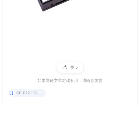
赞
5
如果觉得文章对你有用，请随意赞赏
CF-B1211GL拷贝机
佑华CF-B1211GL工控医疗数控系统CF卡CFast卡拷贝机参
数
http://www.51copy.cc/archives/7dsBltjf
作者
发布于
更新于