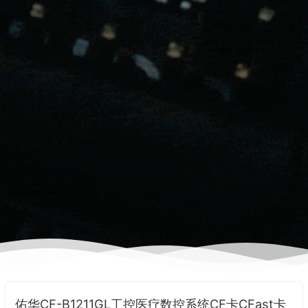
佑华CF-B1211GL工控医疗数控系统CF卡CFast卡