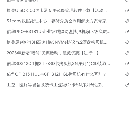
捷美UISD-500读卡器专用镜像管理软件下载【活动已结束】
51copy数据处理中心：存储介质全周期解决方案专家
佑华PRO-B3181U 企业级1拖3硬盘拷贝机扇区级底层对拷机参数
捷美原創XP13H高速1拖3NVMe协议m.2硬盘拷贝机参数
2026年新增“暗号”优惠活动，隐藏优惠【进行中】
佑华SD312C 1拖2 TF/SD卡拷贝机SN序列号CID读取机介绍
佑华CF-B1511GL与CF-B1211GL拷贝机有什么区别？
工控、医疗等设备系统卡工业级CF卡SN序列号定制
标签
更多
CFast卡拷贝机
暗号口令
UB-B3001拷贝机
CF-B1211GL拷贝机
硬盘拷贝机复制CF卡
SSD固态硬盘销毁